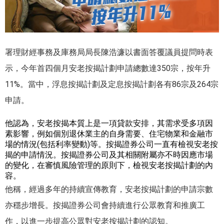
署理財經事務及庫務局局長陳浩濂以書面答覆議員提問時表
示，今年首四個月安老按揭計劃申請總數達350宗，按年升
11%。當中，浮息按揭計劃及定息按揭計劃各有86宗及264宗
申請。
他認為，安老按揭本質上是一項貸款安排，其需求受多項因
素影響，例如個別退休業主的自身需要、住宅物業和金融市
場的情況(包括利率變動)等。按揭證券公司一直有檢視安老按
揭的申請情況。按揭證券公司及其相關附屬亦不時因應市場
的變化，在審慎風險管理的原則下，檢視安老按揭計劃的內
容。
他稱，經過多年的持續宣傳教育，安老按揭計劃的申請宗數
亦穩步增長。按揭證券公司會持續進行公眾教育和推廣工
作，以進一步提高公眾對安老按揭計劃的認知。