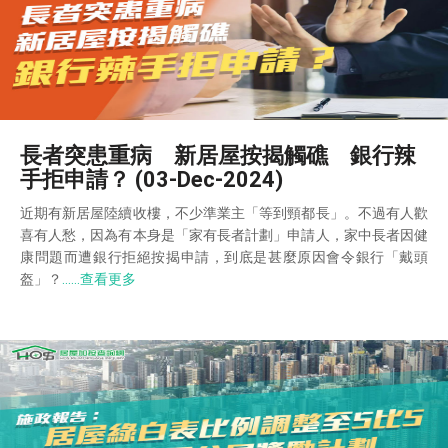
長者突患重病 新居屋按揭觸礁 銀行辣
手拒申請？ (03-Dec-2024)
近期有新居屋陸續收樓，不少準業主「等到頸都長」。不過有人歡
喜有人愁，因為有本身是「家有長者計劃」申請人，家中長者因健
康問題而遭銀行拒絕按揭申請，到底是甚麼原因會令銀行「戴頭
盔」？
……查看更多