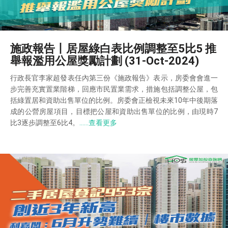
施政報告丨居屋綠白表比例調整至5比5 推
舉報濫用公屋獎勵計劃 (31-Oct-2024)
行政長官李家超發表任內第三份《施政報告》表示，房委會會進一
步完善充實置業階梯，回應市民置業需求，措施包括調整公屋，包
括綠置居和資助出售單位的比例。房委會正檢視未來10年中後期落
成的公營房屋項目，目標把公屋和資助出售單位的比例，由現時7
比3逐步調整至6比4。
……查看更多