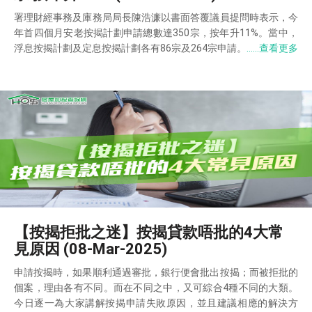
署理財經事務及庫務局局長陳浩濂以書面答覆議員提問時表示，今
年首四個月安老按揭計劃申請總數達350宗，按年升11%。當中，
浮息按揭計劃及定息按揭計劃各有86宗及264宗申請。
……查看更多
【按揭拒批之迷】按揭貸款唔批的4大常
見原因 (08-Mar-2025)
申請按揭時，如果順利通過審批，銀行便會批出按揭；而被拒批的
個案，理由各有不同。而在不同之中，又可綜合4種不同的大類。
今日逐一為大家講解按揭申請失敗原因，並且建議相應的解決方