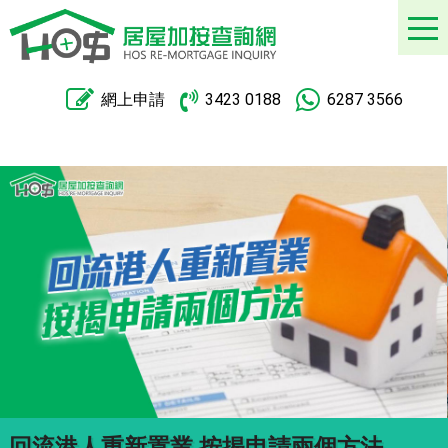
網上申請
3423 0188
6287 3566
昔日新界居屋王今料蝕兩成離場 尚翠苑2