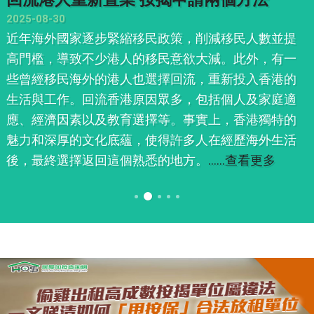
房居二500萬沽
2025-06-14
曾為新界未補價居屋王的荃灣尚翠苑單位，最新二手
蝕讓離場。美聯分行助理聯席董事姚偉明表示，尚翠
苑一個高層8室單位，實用441方呎，2房間隔，原以綠
表價530萬元放盤，經議價後以500萬元於居二市場未
補價易手，實呎11,338元。
……查看更多