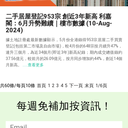
二手居屋登記953宗 創近3年新高 利嘉
閣：6月升勢難續｜樓市數據 (10-Aug-
2024)
據土地註冊處最新數據顯示，5月份全港錄得953宗居屋二手買賣
登記(包括第二市場及自由市場)，較4月份的648宗按月續升47%，
連升三個月，為近34個月(即近3年)新高紀錄；期內成交總值錄約
37.56億元，較前月的26.09億元，按月同步增加約44%，創近14個
月新高。
……查看更多
共60條/每頁10條
首頁
1
2
3
4
5
下一頁
末頁
1/6頁
每週免補加按資訊！