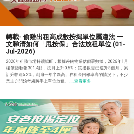
轉載- 偷雞出租高成數按揭單位屬違法 一
文睇清如何「甩按保」合法放租單位 (01-
Jul-2026)
2026年租務市場持續暢旺，根據差餉物業估價署數據，2026年1月
樓價指數報301.4點，按月上升0.5%；該指數更已連升8個月，累
計升幅達5.2%，創逾一年半新高。在租金回報率高的情況下，不少
業主亦開始考慮將手上單位放租。
……查看更多