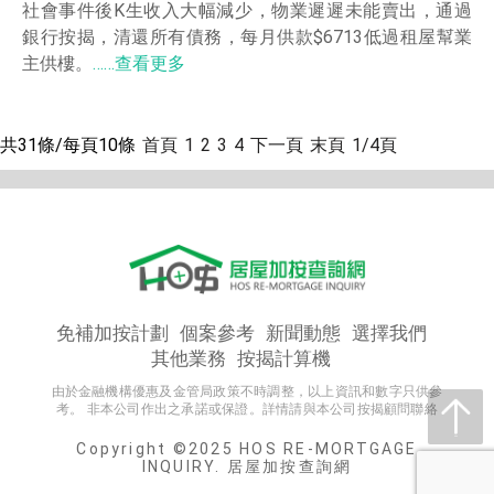
社會事件後K生收入大幅減少，物業遲遲未能賣出，通過
銀行按揭，清還所有債務，每月供款$6713低過租屋幫業
主供樓。
……查看更多
共31條/每頁10條
首頁
1
2
3
4
下一頁
末頁
1/4頁
免補加按計劃
個案參考
新聞動態
選擇我們
其他業務
按揭計算機
由於金融機構優惠及金管局政策不時調整，以上資訊和數字只供參
考。 非本公司作出之承諾或保證。詳情請與本公司按揭顧問聯絡
Copyright ©2025 HOS RE-MORTGAGE
INQUIRY. 居屋加按查詢網