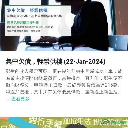
集中欠債，輕鬆供樓 (22-Jan-2024)
鄭生的收入穩定可觀，更在幾年前抽中居屋成功上車，成
為業主後便開始隨意揮霍，當時樓市一直升值，鄭生便不
斷向財務公司申請業主貸款，最終導致負債高達215萬。
經過加按後，集中所有欠債低息供款，重新過上新生活。
……查看更多