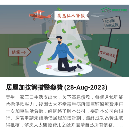
居屋加按籌措醫藥費 (28-Aug-2023)
黃生一家三口生活支出大，欠下高息債務，每個月勉強能
承擔供款壓力，後因太太不幸患重病所需巨額醫療費用再
一次加重生活負擔，經網絡了解本公司，委託本公司向銀
行、房署申請未補地價居屋加按計劃，最終成功為黃生取
得批核，解決太太醫療費用之餘并還清自己所有債務。
……