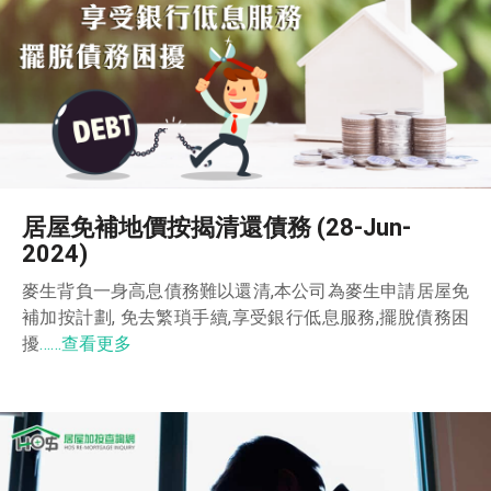
居屋免補地價按揭清還債務 (28-Jun-
2024)
麥生背負一身高息債務難以還清,本公司為麥生申請居屋免
補加按計劃, 免去繁瑣手續,享受銀行低息服務,擺脫債務困
擾
……查看更多