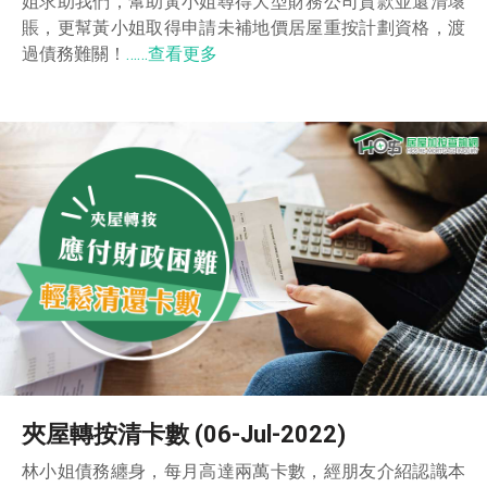
姐求助我們，幫助黃小姐尋得大型財務公司貸款並還清壞
賬，更幫黃小姐取得申請未補地價居屋重按計劃資格，渡
過債務難關！
……查看更多
夾屋轉按清卡數 (06-Jul-2022)
林小姐債務纏身，每月高達兩萬卡數，經朋友介紹認識本