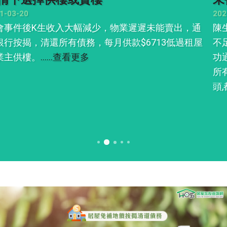
2021-02-27
陳生兄弟債務面臨爆煲危機，銀行免補地價6成按揭仍
不足淸還所有外債，慶幸經本公司債務重整，陳生成
功通過銀行壓力測試，銀行按揭+私人貸款兩條數集中
所有欠款。力挽狂瀾，有時絕處亦可逢生,未到最後關
頭,都唔好輕易放棄物業。
……查看更多