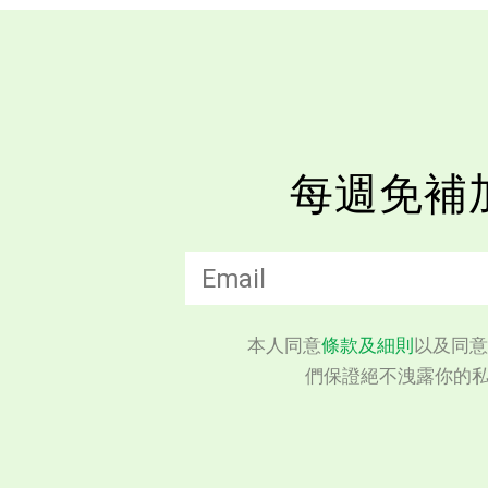
每週免補
本人同意
條款及細則
以及同意
們保證絕不洩露你的