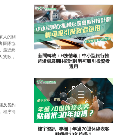
家人的關
者團隊協
，最近終
新聞轉載：H按情報｜中小型銀行推
人貸款，
超短罰息期H按計劃 料可吸引投資者
選用
揀樓及簽約
交，程序簡
樓宇資訊- 專欄｜年過70退休綠表客
點獲批30年按揭？