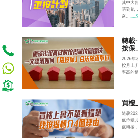
其中大
唔到氣
奈。
……
轉載
按保」
2026
按月上升
率高的
買樓上
隨著2
低位穩
慮轉按