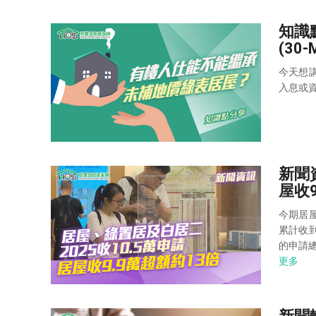
知識
(30-
今天想
入息或
新聞
屋收9
今期居
累計收
的申請總
更多