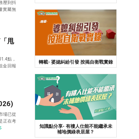
務壓到抖
樓實屬無
何「甩
1.4點，
轉載- 婆媳糾紛引發 按揭自衛戰實錄
在租金回報
26)
市場已從
是正在考
知識點分享- 有樓人仕能不能繼承未
多
補地價綠表居屋？