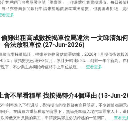
部分客戶經已向房屋署申請「準賣證」，作最壞打算賣樓還債。每日被債
，自己亦曾向多間銀行申請未補地價居屋重按清數，但屢屢遭拒絕，賣
查看更多
- 偷雞出租高成數按揭單位屬違法 一文睇清如
合法放租單位 (27-Jun-2026)
年租務市場持續暢旺，根據差餉物業估價署數據，2026年1月樓價指數報30
0.5%；該指數更已連升8個月，累計升幅達5.2%，創逾一年半新高。
情況下，不少業主亦開始考慮將手上單位放租。
……查看更多
會不單看糧單 找按揭轉介4個理由 (13-Jun-20
026年利率進入下行週期，香港樓市的復甦跡象愈見明顯，不少數據都顯示
步回升。在購買力重新釋放的背景下，無論是準備入場的準置業人士，還
，以降低支出負擔的業主，申請按揭都是必須跨越的一道關口。
……查看更