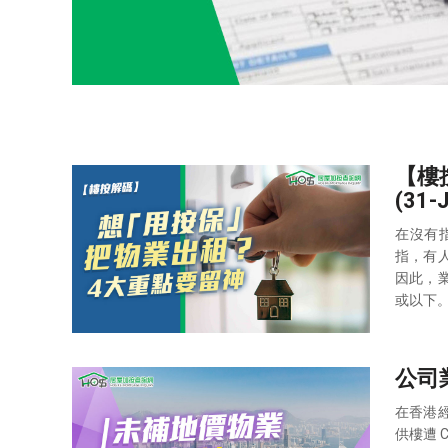
【樓
(31-
在沒有
指，有
因此，
或以下
公司業
在香港
供樓遭 