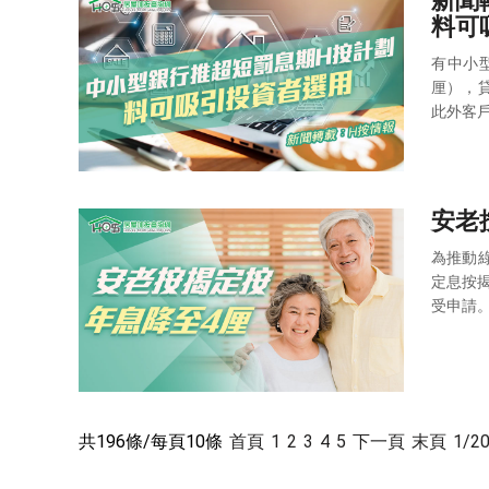
新聞
料可吸
有中小型
厘），貸
此外客
安老按
為推動
定息按
受申請。
共196條/每頁10條
首頁
1
2
3
4
5
下一頁
末頁
1/2