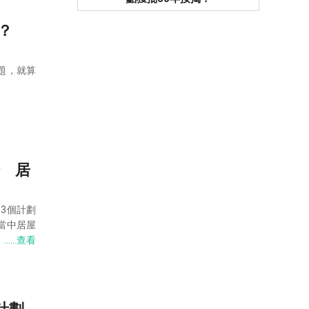
？
題，就算
請 居
3個計劃
當中居屋
。
……查看