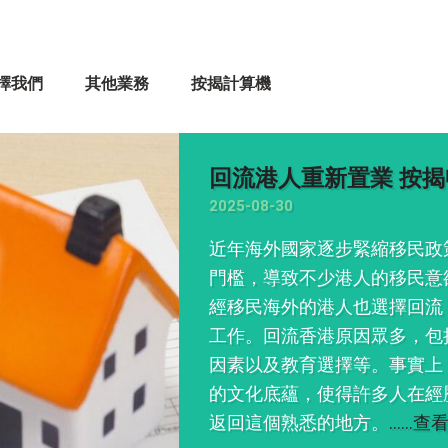
擇我們
其他業務
按揭計算機
昔日新界居屋王今料
萬沽
2025-06-14
曾為新界未補價居屋王
讓離場。美聯分行助理
個高層8室單位，實用4
530萬元放盤，經議價後
易手，實呎11,338元。