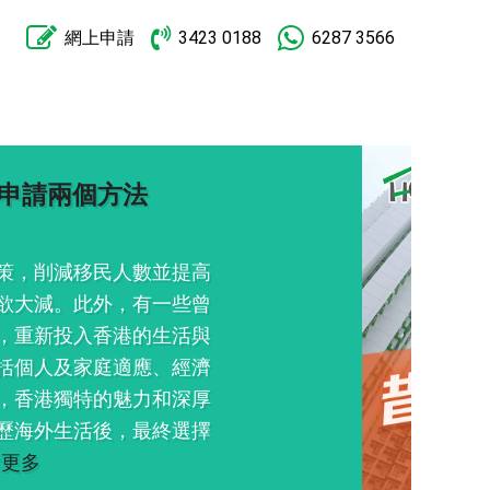
網上申請
3423 0188
6287 3566
蝕兩成離場 尚翠苑2房居二500
的荃灣尚翠苑單位，最新二手蝕
聯席董事姚偉明表示，尚翠苑一
41方呎，2房間隔，原以綠表價
以500萬元於居二市場未補價
……查看更多