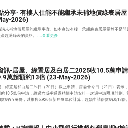
點分享- 有樓人仕能不能繼承未補地價綠表居屋
May-2026)
講講未補地價居屋的繼承事宜。如本身沒有樓，承繼綠表居屋當然不是問
資產超過綠表的資格。
……查看更多
資訊-居屋、綠置居及白居二2025收10.5萬申
.9萬超額約13倍 (23-May-2026)
屋、綠置居和白居二昨日（20日）截止申請，房委會今日（21日）表示，
到約10.5萬份申請，超過六成半通過精簡申請安排一次過申請兩項計劃。
數約9.9萬份，以推售6,926個新居屋單位計算，超額申請倍數約為13倍