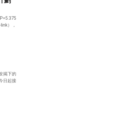
計劃
5.375
ink），
按揭下的
今日起接