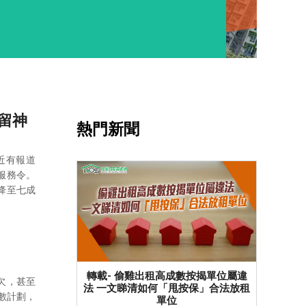
留神
熱門新聞
近有報道
服務令。
降至七成
轉載- 偷雞出租高成數按揭單位屬違
欠，甚至
法 一文睇清如何「甩按保」合法放租
清數計劃，
單位