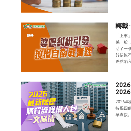
轉載-
「上車
係一般
助了一
於按捺
差點陷
202
2026
2026
按揭四個
單直接