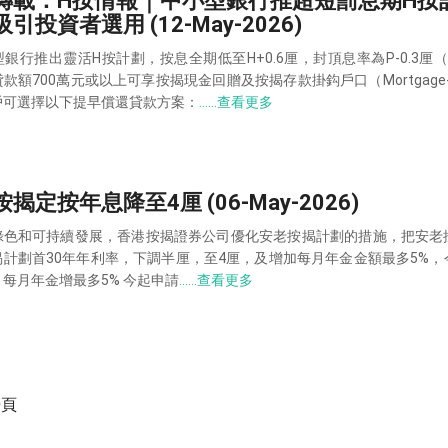
轉載：H按情報｜中小型銀行推超短罰息期H按
引投資者選用 (12-May-2026)
銀行推出靈活H按計劃，按息全期低至H+0.6厘，封頂息率為P-0.3厘（P=
款額700萬元或以上可享按揭現金回贈及按揭存款掛鈎戶口（Mortgage-l
戶可選擇以下提早償還貸款方案：
……查看更多
揭定按年息降至4厘 (06-May-2026)
綠色和可持續發展，香港按揭證券公司優化安老按揭計劃的措施，把安老
揭計劃首30年年利率，下調半厘，至4厘，及增加每月年金金額最多5%，
每月年金增最多5% 今起申請
……查看更多
0頁