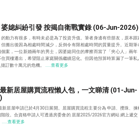
 婆媳糾紛引發 按揭自衛戰實錄 (06-Jun-2026)
」的動力有很多，有時未必是為了投資升值。筆者身邊有些朋友，原本跟
，但搬出後因為相處時間減少，反倒令有限相處時間的質量提升。近期筆
個個案，一位新婚兩年的男士，因婆媳同住的摩擦而當了「夾心人」兩年
不住買樓遷出，希望阻止家庭關係繼續惡化。但因他預算時算漏了一筆私
入撻訂數十萬元的危機。
……查看更多
6最新居屋購買流程懶人包，一文睇清 (01-Jun-
)
年最新居屋申請已於4月30日展開。居屋購買流程主要分為 申請、攪珠、
階段。合資格申請人可透過房委會的 居屋2025/2026官方網站 網上遞
。
……查看更多