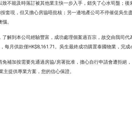
以致不能及時落訂被其他業主快一步入手，錯失了心水筍盤；後
加按套現，但又擔心房協唔批核；另一邊地產公司不停催促吳生
懊惱。
，了解到本公司經驗豐富，成功處理個案過百宗，故交由我司代
%，每月供款僅HK$8,161.71。吳生最終成功購置泰國物業，完
免補加按需要先通過房協/房署批准，擔心自行申請會遭拒絕，
為業主提供專業方案，您的信心保證。