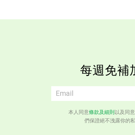
每週免補
本人同意
條款及細則
以及同意
們保證絕不洩露你的