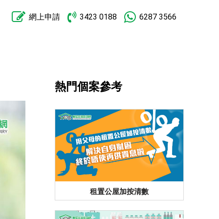
網上申請
3423 0188
6287 3566
熱門個案參考
租置公屋加按清數