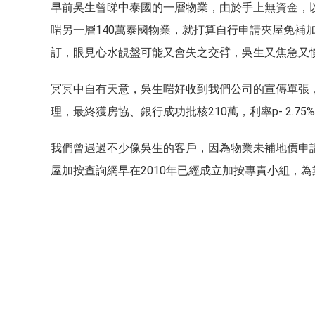
早前吳生曾睇中泰國的一層物業，由於手上無資金，
啱另一層140萬泰國物業，就打算自行申請夾屋免補
訂，眼見心水靚盤可能又會失之交臂，吳生又焦急又
冥冥中自有天意，吳生啱好收到我們公司的宣傳單張
理，最終獲房協、銀行成功批核210萬，利率p- 2.75
我們曾遇過不少像吳生的客戶，因為物業未補地價申請
屋加按查詢網早在2010年已經成立加按專責小組，