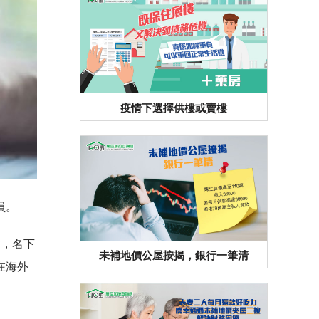
疫情下選擇供樓或賣樓
員。
右，名下
未補地價公屋按揭，銀行一筆清
在海外