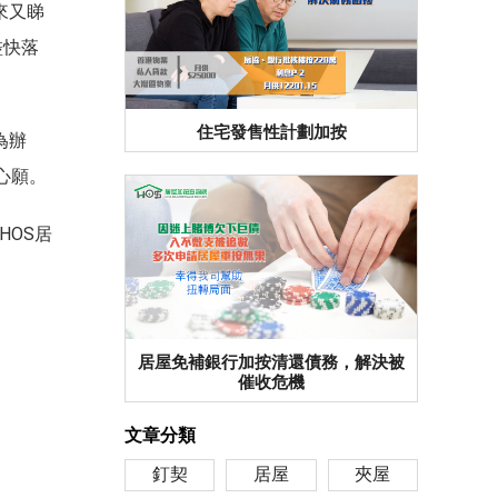
來又睇
盡快落
住宅發售性計劃加按
為辦
成心願。
HOS居
居屋免補銀行加按清還債務，解決被
催收危機
文章分類
釘契
居屋
夾屋