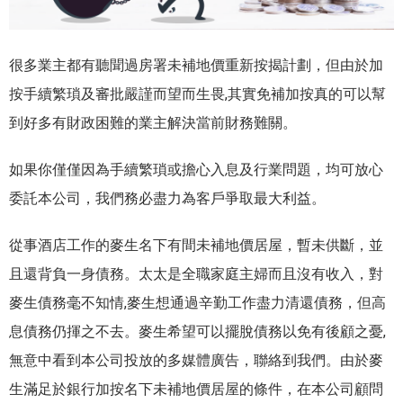
很多業主都有聽聞過房署未補地價重新按揭計劃，但由於加
按手續繁瑣及審批嚴謹而望而生畏,其實免補加按真的可以幫
到好多有財政困難的業主解決當前財務難關。
如果你僅僅因為手續繁瑣或擔心入息及行業問題，均可放心
委託本公司，我們務必盡力為客戶爭取最大利益。
從事酒店工作的麥生名下有間未補地價居屋，暫未供斷，並
且還背負一身債務。太太是全職家庭主婦而且沒有收入，對
麥生債務毫不知情,麥生想通過辛勤工作盡力清還債務，但高
息債務仍揮之不去。麥生希望可以擺脫債務以免有後顧之憂,
無意中看到本公司投放的多媒體廣告，聯絡到我們。由於麥
生滿足於銀行加按名下未補地價居屋的條件，在本公司顧問